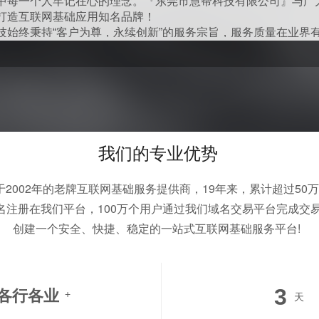
中每一个人牢记在心的理念。『东莞市慧帮科技有限公司』与广
打造互联网基础应用知名品牌！
技
始终秉持
“
客户为尊，永续创新
”
的服务宗旨，服务质量在业界
经营理念是
“
成功源于共享，合作成就未来
”
，凭借优秀的团队及
等资源优势，致力于为全球的中小企业、商务人士提供稳定高效
的互联网应用服务。
我们的专业优势
2002年的老牌互联网基础服务提供商，19年来，累计超过50
名注册
在我们平台，100万个用户通过我们域名交易平台完成交
创建一个安全、快捷、稳定的一站式互联网基础服务平台!
3
各行各业
+
天