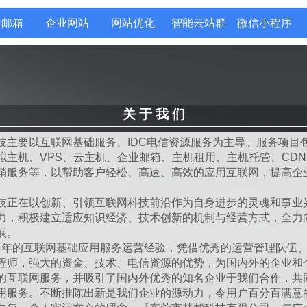
业邮箱
企业网站
网站优化
智能云站群
微信小程序
关 于 我 们
技
主要以互联网基础服务、
IDC
电信资源服务为主导。
服务项目
拟主机、
VPS
、云主机、企业邮箱、主机租用、主机托管、
CDN
销服务等，以帮助客户轻松、高速、
高效的应用互联网，提高企
技
正在以创新、引领互联网科技前沿作为自身进步的灵魂和事业
力，积极建立适应知识经济、技术创新的机制与经营方式，全力
展。
多年的互联网基础应用服务运营经验，凭借优秀的运营管理队伍
程师，强大的资金、技术、电信资源的优势，为国内外的企业和
的互联网服务，并吸引了国内外优秀的知名企业于我们合作，共
用服务。不断推陈出新是我们企业的源动力，令用户百分百满意