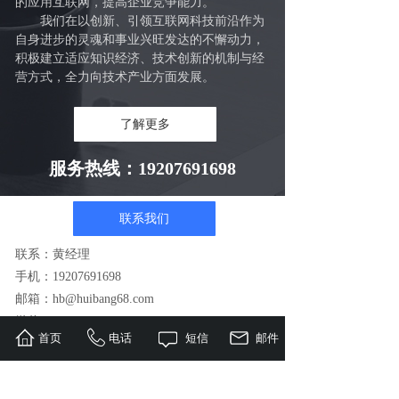
的应用互联网，提高企业竞争能力。
我们在以创新、引领互联网科技前沿作为
自身进步的灵魂和事业兴旺发达的不懈动力，
积极建立适应知识经济、技术创新的机制与经
营方式，全力向技术产业方面发展。
了解更多
服务热线：19207691698
联系我们
联系：黄经理
手机：19207691698
邮箱：hb@huibang68.com
微信：G24330680
首页
电话
短信
邮件
地址：广东东莞市茶山镇站前路1038号209室